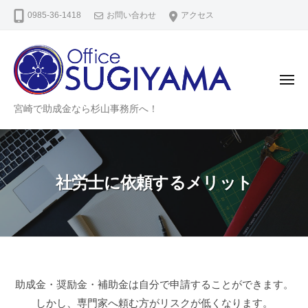
宮
ー
コ
0985-36-1418
お問い合わせ
アクセス
崎
ン
助
テ
成
ン
金
サ
ツ
メ
ニ
ポ
へ
宮
ュ
宮崎で助成金なら杉山事務所へ！
ー
ー
ス
崎
ト
キ
助
セ
ッ
ン
成
プ
社労士に依頼するメリット
タ
金
ー
サ
ポ
ー
ト
セ
社
助成金・奨励金・補助金は自分で申請することができます。
ン
しかし、専門家へ頼む方がリスクが低くなります。