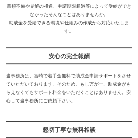
労
タ
書類不備や見解の相違、申請期限超過等によって受給ができ
士
ー
なかったそんなことはありませんか。
に
助成金を受給できる環境や仕組みの作成から対応いたしま
す。
依
頼
す
安心の完全報酬
る
当事務所は、宮崎で着手金無料で助成金申請サポートをさせ
メ
ていただいております。そのため、もし万が一、助成金がも
リ
らえなくてもサポート料金をいただくことはありません。安
ッ
心して当事務所にご依頼下さい。
ト
2022-
懇切丁寧な無料相談
12-